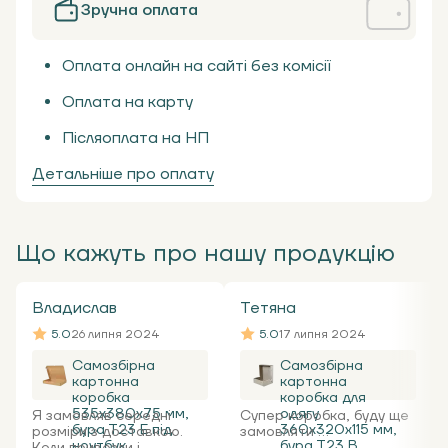
Зручна оплата
Оплата онлайн на сайті без комісії
Оплата на карту
Післяоплата на НП
Детальніше про оплату
Що кажуть про нашу продукцію
Владислав
Тетяна
5.0
26 липня 2024
5.0
17 липня 2024
Самозбірна
Самозбірна
картонна
картонна
коробка
коробка для
535x380x75 мм,
одягу
Я замовляв середні
Супер коробка, буду ще
бура Т23 Е під
360х320х115 мм,
розміри з доставкою.
замовляти ...
ноутбук
бура Т23 В