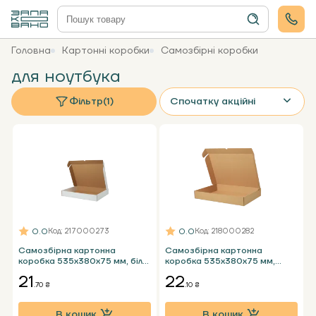
Головна
Картонні коробки
Самозбірні коробки
для ноутбука
Фільтр
(1)
Спочатку акційні
0.0
0.0
Код
: 217000273
Код
: 218000282
Самозбірна картонна
Самозбірна картонна
коробка 535х380х75 мм, біла
коробка 535x380x75 мм,
Т23 Е під ноутбук
бура Т24 Е під ноутбук
21
22
.70 ₴
.10 ₴
В кошик
В кошик