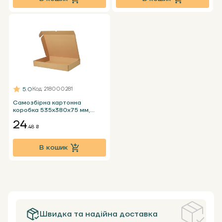
5.0
Код
: 218000281
Самозбірна картонна
коробка 535x380x75 мм,
бура Т23 Е під ноутбук
24
.48 ₴
В кошик
Швидка та надійна доставка