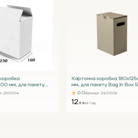
коробка
Картонна коробка 180х125
00 мм, для пакету
мм, для пакету Bag In Box 5
 10 л, біла П32 BE під
бура Т26 В під краник
0.0
л
: 210004
Артикул
: 240006
12
.
за 1 од.
.91 ₴