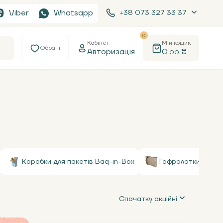
Viber
Whatsapp
+38 073 327 33 37
0
Кабінет
Мій кошик
Обрані
Авторизація
0
₴
.00
Коробки для пакетів Bag-in-Box
Гофролотки
Спочатку акційні