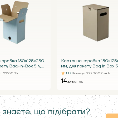
коробка 180х125х250
Картонна коробка 180х125
кету Bag-in-Box 5 л,
мм, для пакету Bag In Box 5
 під краник
бура Т24 Е під краник
0.0
л
: 2210006
Артикул
: 22200021-44
14
.
за 1 од.
.30 ₴
 знаєте, що підібрати?