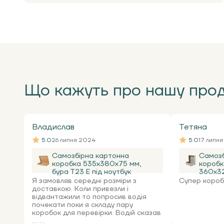
Що кажуть про нашу про
Владислав
Тетяна
5.0
26 липня 2024
5.0
17 липн
Самозбірна картонна
Самозб
коробка 535x380x75 мм,
коробк
бура Т23 Е під ноутбук
360х32
Я замовляв середні розміри з
Супер коробк
доставкою. Коли привезли і
відвантажили то попросив водія
почекати поки я складу пару
коробок для перевірки. Водій сказав
... ...