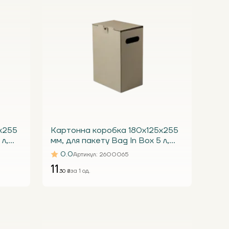
х255
Картонна коробка 180х125х255
 л,
мм, для пакету Bag In Box 5 л,
бура Т23 С під краник
0.0
Артикул
: 2600065
11
за 1 од.
.30 ₴