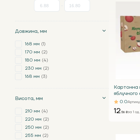
-
Довжина, мм
168 мм
1
170 мм
2
180 мм
4
230 мм
2
168 мм
3
Картонна 
яблучного 
Висота, мм
для пакету
0.0
Артику
Т25 Е під 
12
210 мм
4
за 1 од.
.56 ₴
220 мм
2
250 мм
2
255 мм
2