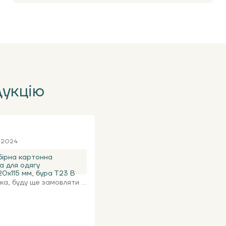
дукцію
я 2024
ірна картонна
а для одягу
0х115 мм, бура Т23 В
а, буду ще замовляти ...