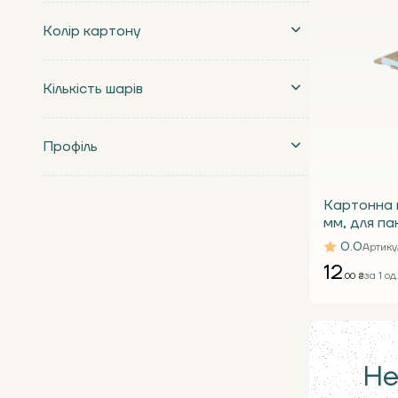
Колір картону
Кількість шарів
Профіль
Картонна 
мм, для па
біла Т23 Е
0.0
Артику
12
за 1 од
.00 ₴
Не