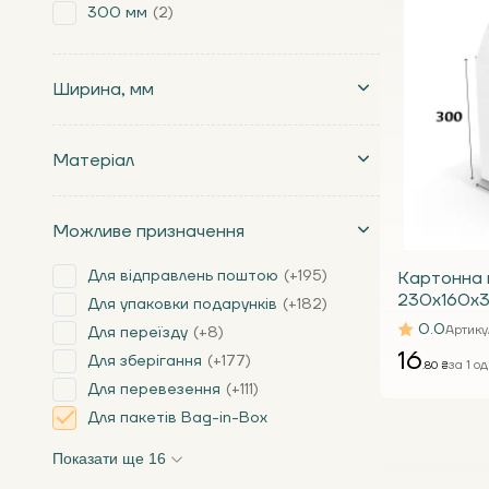
300 мм
2
Ширина, мм
Матеріал
Можливе призначення
Для відправлень поштою
+195
Картонна 
230х160х3
Для упаковки подарунків
+182
Bag-In-Box
0.0
Артику
Для переїзду
+8
краник
16
Для зберігання
+177
за 1 од
.80 ₴
Для перевезення
+111
Для пакетів Bag-in-Box
Показати ще 16