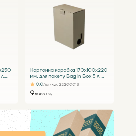
х250
Картонна коробка 170х100х220
 л,
мм, для пакету Bag In Box 3 л,
бура Т24 Е під краник
0.0
Артикул
: 22200018
9
за 1 од.
.18 ₴