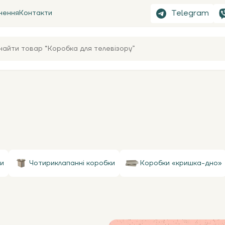
Telegram
нення
Контакти
и
Чотириклапанні коробки
Коробки «кришка-дно»