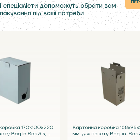
ПЕР
і спеціалісти допоможуть обрати вам
 пакування під ваші потреби
коробка 170х100х220
Картонна коробка 168х98х
кету Bag In Box 3 л,
мм, для пакету Bag-in-Box 3