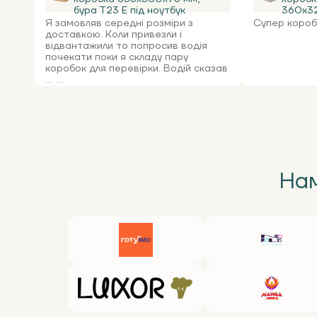
бура Т23 Е під ноутбук
360х32
Я замовляв середні розміри з
Супер коробк
доставкою. Коли привезли і
відвантажили то попросив водія
почекати поки я складу пару
коробок для перевірки. Водій сказав
... ...
Нам