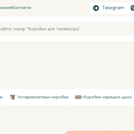
Telegram
нення
Контакти
и
Чотириклапанні коробки
Коробки «кришка-дно»