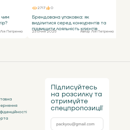
2717
0
 чим
Брендована упаковка: як
Са
тір?
виділитися серед конкурентів та
рі
підвищити лояльність клієнтів
то
Лія Петренко
23 січня 2025
Автор:
Лія Петренко
9 с
Підписуйтесь
на розсилку та
ставка
отримуйте
вернення
спецпропозиції
фіденційності
ерта