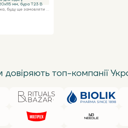
0х115 мм, бура Т23 В
а, буду ще замовляти ...
 довіряють топ-компанії Укр