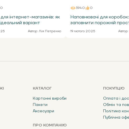
0
3940
0
для інтернет-магазинів: як
Наповнювачі для коробок:
ідеальний варіант
заповнити порожній прос
025
Автор:
Лія Петренко
19 лютого 2025
Автор:
ЖІ
КАТАЛОГ
ПОКУПЦЮ
Картонні вироби
Оплата і до
Пакети
Обмін та по
Аксесуари
Політика кон
Публічна оф
ПРО КОМПАНІЮ