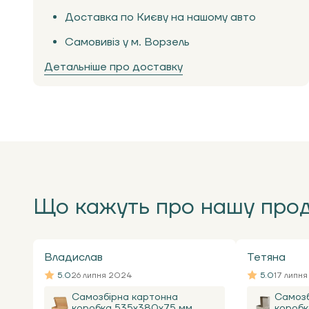
Доставка по Києву на нашому авто
Самовивіз у м. Ворзель
Детальніше про доставку
Що кажуть про нашу про
Владислав
Тетяна
5.0
26 липня 2024
5.0
17 липн
Самозбірна картонна
Самозб
коробка 535x380x75 мм,
коробк