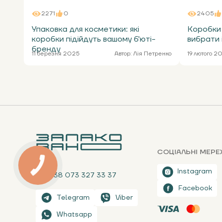
2271
0
2405
Упаковка для косметики: які
Коробки 
коробки підійдуть вашому б'юті-
вибрати 
бренду
11 березня 2025
Автор:
Лія Петренко
19 лютого 2
СОЦІАЛЬНІ МЕРЕ
Instagram
+38 073 327 33 37
Facebook
Telegram
Viber
Whatsapp