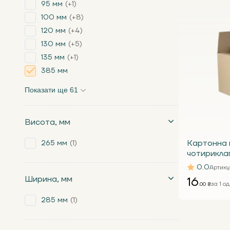
95 мм
+1
100 мм
+8
120 мм
+4
130 мм
+5
135 мм
+1
385 мм
Показати ще 61
Висота, мм
Картонна 
265 мм
1
чотирикла
мм, бура 
0.0
Артику
Ширина, мм
16
за 1 од
.00 ₴
285 мм
1