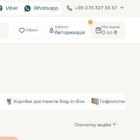
Viber
Whatsapp
+38 073 327 33 37
0
Кабінет
Мій кошик
Обрані
Авторизація
0
₴
.00
Коробки для пакетів Bag-in-Box
Гофролотки
Спочатку акційні