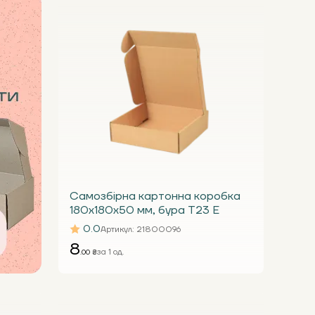
Самозбірна картонна коробка
180x180x50 мм, бура Т23 Е
0.0
Артикул
: 21800096
8
за 1 од.
.00 ₴