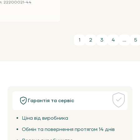
 під краник
л
: 22200021-44
.
1
2
3
4
...
5
Гарантія та сервіс
Ціна від виробника
Обмін та повернення протягом 14 днів