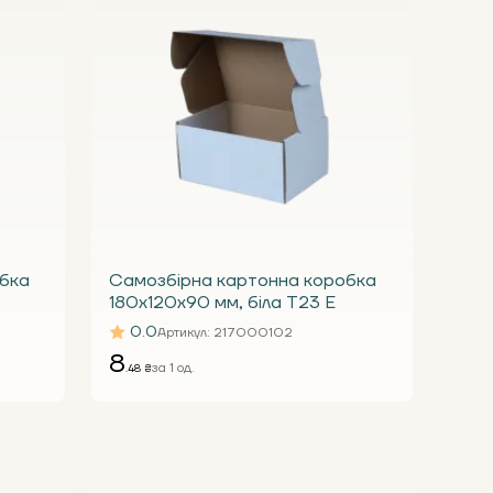
бка
Самозбірна картонна коробка
180x120x90 мм, біла Т23 Е
0.0
Артикул
: 217000102
8
за 1 од.
.48 ₴