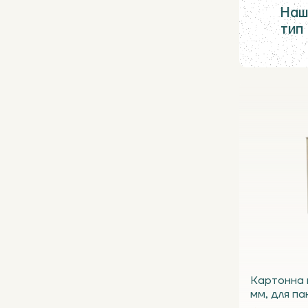
Наш
тип
Картонна 
мм, для па