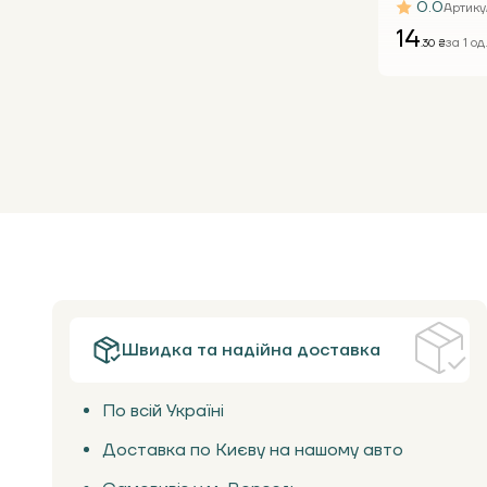
бура Т24 Е
0.0
Артику
14
за 1 од
.30 ₴
Швидка та надійна доставка
По всій Україні
Доставка по Києву на нашому авто