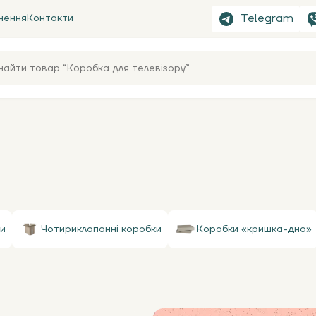
Telegram
нення
Контакти
и
Чотириклапанні коробки
Коробки «кришка-дно»