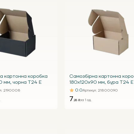
а картонна коробка
Самозбірна картонна коро
0 мм, чорна Т24 Е
180x120x90 мм, бура Т24 Е
0.0
л
: 2190008
Артикул
: 21800090
7
.
за 1 од.
.28 ₴