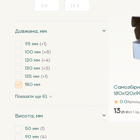
-
Довжина, мм
95 мм
+1
100 мм
+8
120 мм
+4
130 мм
+5
135 мм
+1
180 мм
Самозбірн
180х120х90
Показати ще 61
0.0
Артику
13
за 1 од.
.25 ₴
Висота, мм
50 мм
1
90 мм
4