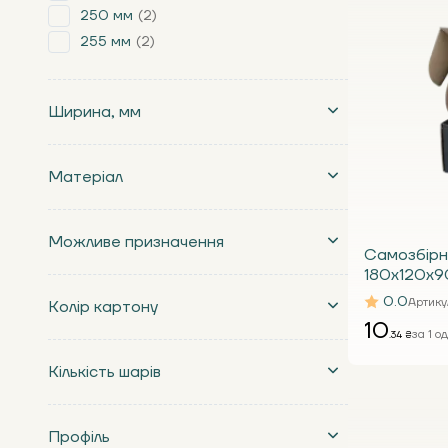
250 мм
2
255 мм
2
Ширина, мм
Матеріал
Можливе призначення
Самозбірн
180x120x9
0.0
Артику
Колір картону
10
за 1 од
.34 ₴
Кількість шарів
Профіль