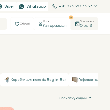
Viber
Whatsapp
+38 073 327 33 37
0
Кабінет
Мій кошик
Обрані
Авторизація
0
₴
.00
Коробки для пакетів Bag-in-Box
Гофролотки
Спочатку акційні