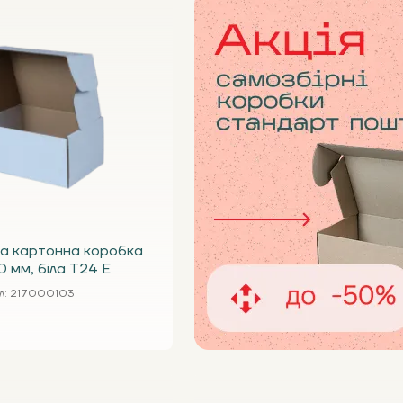
а картонна коробка
 мм, біла Т24 Е
л
: 217000103