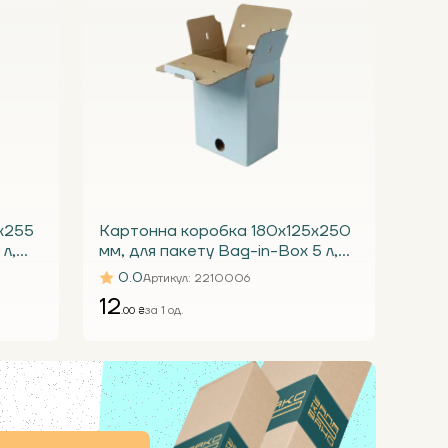
х255
Картонна коробка 180х125х250
 л,
мм, для пакету Bag-in-Box 5 л,
біла Т23 Е під краник
0.0
Артикул
: 2210006
12
за 1 од.
.00 ₴