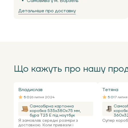
Самовивіз у м. Ворзель
Детальніше про доставку
Що кажуть про нашу про
Владислав
Тетяна
5.0
26 липня 2024
5.0
17 липн
Самозбірна картонна
Самозб
коробка 535x380x75 мм,
коробк
бура Т23 Е під ноутбук
360х32
Я замовляв середні розміри з
Супер коробк
доставкою. Коли привезли і