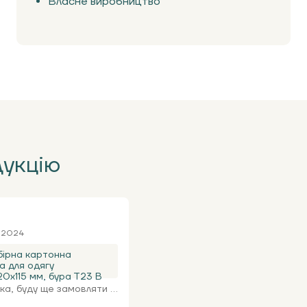
Власне виробництво
дукцію
я 2024
ірна картонна
а для одягу
0х115 мм, бура Т23 В
а, буду ще замовляти ...