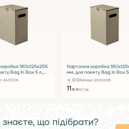
коробка 180х125х255
Картонна коробка 180х125
кету Bag In Box 5 л,
мм, для пакету Bag In Box 5
 під краник
бура Т23 С під краник
0.0
л
: 240006
Артикул
: 2600065
11
за 1 од.
.30 ₴
 знаєте, що підібрати?