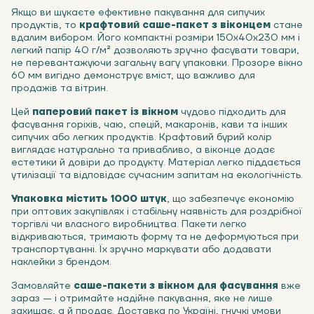
Якщо ви шукаєте ефективне пакування для сипучих
продуктів, то
крафтовий саше-пакет з віконцем
стане
вдалим вибором. Його компактні розміри 150х40х230 мм і
легкий папір 40 г/м² дозволяють зручно фасувати товари,
не перевантажуючи загальну вагу упаковки. Прозоре вікно
60 мм вигідно демонструє вміст, що важливо для
продажів та вітрин.
Цей
паперовий пакет із вікном
чудово підходить для
фасування горіхів, чаю, спецій, макаронів, кави та інших
сипучих або легких продуктів. Крафтовий бурий колір
виглядає натурально та привабливо, а віконце додає
естетики й довіри до продукту. Матеріал легко піддається
утилізації та відповідає сучасним запитам на екологічність.
Упаковка містить 1000 штук
, що забезпечує економію
при оптових закупівлях і стабільну наявність для роздрібної
торгівлі чи власного виробництва. Пакети легко
відкриваються, тримають форму та не деформуються при
транспортуванні. Їх зручно маркувати або додавати
наклейки з брендом.
Замовляйте
саше-пакети з вікном для фасування
вже
зараз — і отримайте надійне пакування, яке не лише
захищає, а й продає. Доставка по Україні, гнучкі умови