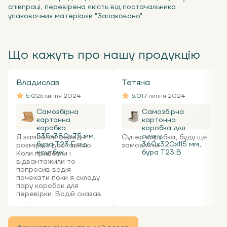
співпраці, перевірена якість від постачальника
упаковочних матеріалів "Запаковано".
Що кажуть про нашу продукцію
Владислав
Тетяна
5.0
26 липня 2024
5.0
17 липня 2024
Самозбірна
Самозбірна
картонна
картонна
коробка
коробка для
535x380x75 мм,
одягу
Я замовляв середні
Супер коробка, буду ще
бура Т23 Е під
360х320х115 мм,
розміри з доставкою.
замовляти ...
ноутбук
бура Т23 В
Коли привезли і
відвантажили то
попросив водія
почекати поки я складу
пару коробок для
перевірки. Водій сказав
... ...