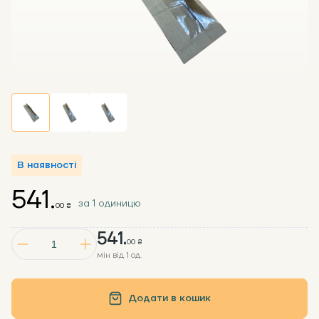
В наявності
541.
за 1 одиницю
00 ₴
541.
00 ₴
мін від 1 од.
Додати в кошик