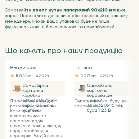
Замовляйте
пакет кутик паперовий 90х210 мм
вже
зараз! Переходьте до кошика або телефонуйте нашому
менеджеру. Нехай ваша упаковка буде не лише
функціональною, а й екологічною та привабливою!
Що кажуть про нашу продукцію
Владислав
Тетяна
5.0
26 липня 2024
5.0
17 липня 2024
Самозбірна
Самозбірна
картонна
картонна
коробка
коробка для
535x380x75 мм,
одягу
Я замовляв середні
Супер коробка, буду ще
бура Т23 Е під
360х320х115 мм,
розміри з доставкою.
замовляти ...
ноутбук
бура Т23 В
Коли привезли і
відвантажили то
попросив водія
почекати поки я складу
пару коробок для
перевірки. Водій сказав