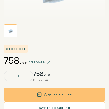
В наявності
758.
за 1 одиницю
78 ₴
758.
78 ₴
мін від 1 од.
Додати в кошик
Купити в один клік