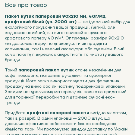
Все про товар
Пакет кутик паперовий 90х210 мм, 40г/м2,
крафтовий білий (уп. 2000 шт)
— це ідеальний вибір для
екологічного пакування вашої продукції. Легкий, але
водночас надійний, він виготовлений із щільного
крафтового паперу 40 г/м². Оптимальні розміри 90х210
мм дозволяють зручно упаковувати як продукти
харчування, так і невеликі аксесуари або сувеніри. Білий
колір пакету підкреслює акуратність та чистоту вашого
бренду.
Такий
паперовий пакет кутик
стане незамінним для
кафе, пекарень, магазинів рукоділля та сувенірної
продукції. Його легко використовувати для фасування,
продажу на виніс або як частину подарункової упаковки.
Завдяки натуральному матеріалу він повністю придатний
для вторинної переробки та підтримує сучасні еко-
тренди.
Придбати
крафтові паперові пакети
вигідно як оптом,
так і в роздріб. В одній упаковці — 2000 штук, що
дозволяє ефективно забезпечити бізнес необхідною
кількістю тари. Ми пропонуємо швидку доставку по Україні
та зручні умови оплати для фізичних і юридичних осіб.