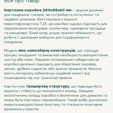
Все про товар
Картонна коробка 280x85x60 мм
– зручне рішення
для пакування товарів, які потребують естетичної та
надійної упаковки. Виготовлена з міцного
мікрогофрокартону Т23, ця коробка чудово підходить для
пересилання аксесуарів, косметики, сувенірної продукції
та канцелярії. Білий колір додає презентабельності, що
робить її ідеальним вибором для подарункового
пакування.
Модель
має самозбірну конструкцію
, що спрощує
процес складання та виключає необхідність використання
скотчу або клею. Завдяки оптимальним габаритам ця
коробка ідеально підходить для зберігання окулярів,
свічок, дрібних гаджетів або довгих предметів. Висока
якість матеріалу забезпечує надійний захист від
пошкоджень під час транспортування.
Картон має
тришарову структуру
, що підвищує його
міцність і стійкість до механічного впливу. Завдяки
екологічному складу коробка є безпечною для довкілля та
може бути повторно перероблена. Такий вибір допоможе
знизити використання пластику та створити позитивне
враження у клієнтів.