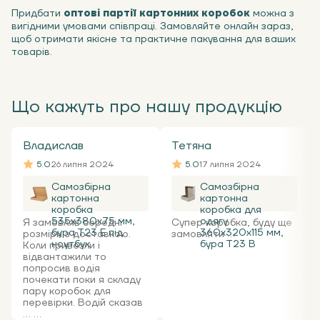
Придбати
оптові партії картонних коробок
можна з
вигідними умовами співпраці. Замовляйте онлайн зараз,
щоб отримати якісне та практичне пакування для ваших
товарів.
Що кажуть про нашу продукцію
Владислав
Тетяна
5.0
26 липня 2024
5.0
17 липня 2024
Самозбірна
Самозбірна
картонна
картонна
коробка
коробка для
535x380x75 мм,
одягу
Я замовляв середні
Супер коробка, буду ще
бура Т23 Е під
360х320х115 мм,
розміри з доставкою.
замовляти ...
ноутбук
бура Т23 В
Коли привезли і
відвантажили то
попросив водія
почекати поки я складу
пару коробок для
перевірки. Водій сказав
... ...